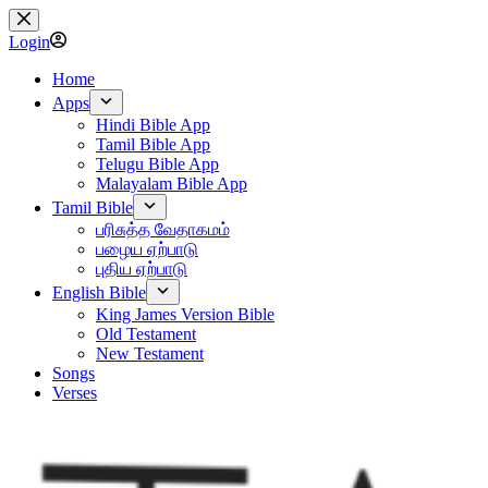
Skip
to
Login
content
Home
Apps
Hindi Bible App
Tamil Bible App
Telugu Bible App
Malayalam Bible App
Tamil Bible
பரிசுத்த வேதாகமம்
பழைய ஏற்பாடு
புதிய ஏற்பாடு
English Bible
King James Version Bible
Old Testament
New Testament
Songs
Verses