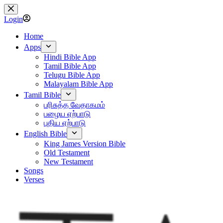
Skip
to
Login
content
Home
Apps
Hindi Bible App
Tamil Bible App
Telugu Bible App
Malayalam Bible App
Tamil Bible
பரிசுத்த வேதாகமம்
பழைய ஏற்பாடு
புதிய ஏற்பாடு
English Bible
King James Version Bible
Old Testament
New Testament
Songs
Verses