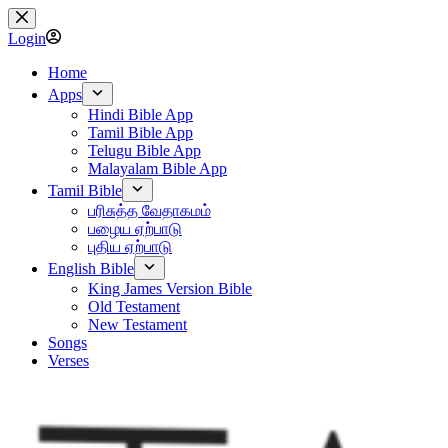
Skip
to
Login
content
Home
Apps
Hindi Bible App
Tamil Bible App
Telugu Bible App
Malayalam Bible App
Tamil Bible
பரிசுத்த வேதாகமம்
பழைய ஏற்பாடு
புதிய ஏற்பாடு
English Bible
King James Version Bible
Old Testament
New Testament
Songs
Verses