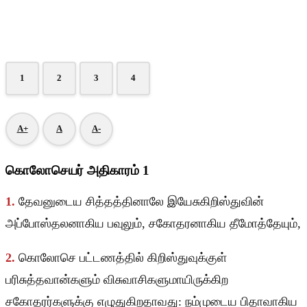
1
2
3
4
A+
A
A-
கொலோசெயர் அதிகாரம் 1
1.
தேவனுடைய சித்தத்தினாலே இயேசுகிறிஸ்துவின்
அப்போஸ்தலனாகிய பவுலும், சகோதரனாகிய தீமோத்தேயும்,
2.
கொலோசெ பட்டணத்தில் கிறிஸ்துவுக்குள்
பரிசுத்தவான்களும் விசுவாசிகளுமாயிருக்கிற
சகோதரர்களுக்கு எழுதுகிறதாவது: நம்முடைய பிதாவாகிய