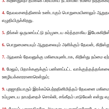
3.
கிறிஸ்துவும் தமக்கே பிரியமாய் நடவாமல்: உம்மை நிந்திக்
4.
தேவவசனத்தினால் உண்டாகும் பொறுமையினாலும் ஆறுதலினா
எழுதியிருக்கிறது.
5.
நீங்கள் ஒருமனப்பட்டு நம்முடைய கர்த்தராகிய இயேசுகிற
6.
பொறுமையையும் ஆறுதலையும் அளிக்கும் தேவன், கிறிஸ்து 
7.
ஆதலால் தேவனுக்கு மகிமையுண்டாக, கிறிஸ்து நம்மை ஏற
8.
மேலும், பிதாக்களுக்குப் பண்ணப்பட்ட வாக்குத்தத்தங்க
ஊழியக்காரரானாரென்றும்;
9.
புறஜாதியாரும் இரக்கம்பெற்றதினிமித்தம் தேவனை மகிமைப
உம்முடைய நாமத்தைச் சொல்லி, சங்கீதம் பாடுவேன் என்று எழு