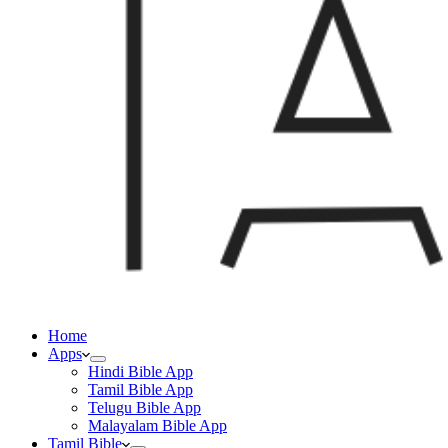
Home
Apps
Hindi Bible App
Tamil Bible App
Telugu Bible App
Malayalam Bible App
Tamil Bible