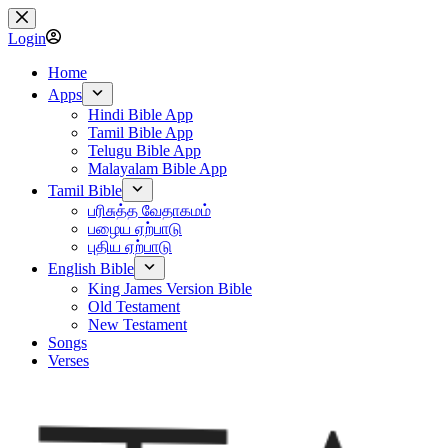
Skip
to
Login
content
Home
Apps
Hindi Bible App
Tamil Bible App
Telugu Bible App
Malayalam Bible App
Tamil Bible
பரிசுத்த வேதாகமம்
பழைய ஏற்பாடு
புதிய ஏற்பாடு
English Bible
King James Version Bible
Old Testament
New Testament
Songs
Verses