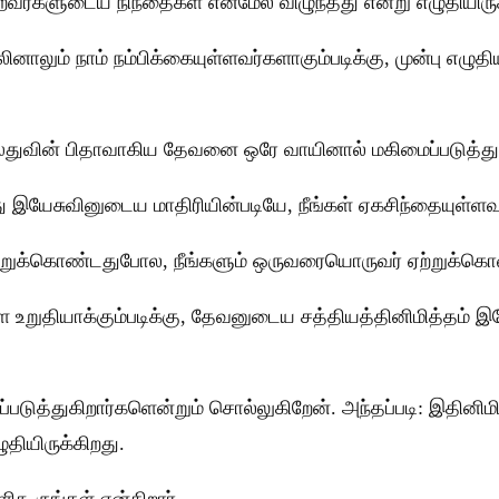
கிறவர்களுடைய நிந்தைகள் என்மேல் விழுந்தது என்று எழுதியிருக
லும் நாம் நம்பிக்கையுள்ளவர்களாகும்படிக்கு, முன்பு எழு
ிஸ்துவின் பிதாவாகிய தேவனை ஒரே வாயினால் மகிமைப்படுத்தும்
இயேசுவினுடைய மாதிரியின்படியே, நீங்கள் ஏகசிந்தையுள்ளவர
்றுக்கொண்டதுபோல, நீங்களும் ஒருவரையொருவர் ஏற்றுக்கொள
ளை உறுதியாக்கும்படிக்கு, தேவனுடைய சத்தியத்தினிமித்தம் 
்படுத்துகிறார்களென்றும் சொல்லுகிறேன். அந்தப்படி: இதினி
தியிருக்கிறது.