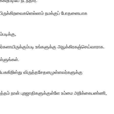
்கிறபடியே நடந்தார்.
தியிருக்கிறவைகளெல்லாம் நமக்குப் போதனையாக
படிக்கு,
்களாயிருக்கும்படி உங்களுக்கு அநுக்கிரகஞ்செய்வாராக.
்ளுங்கள்.
இயேசுகிறிஸ்து விருத்தசேதனமுள்ளவர்களுக்கு
மித்தம் நான் புறஜாதிகளுக்குள்ளே உம்மை அறிக்கைபண்ணி,