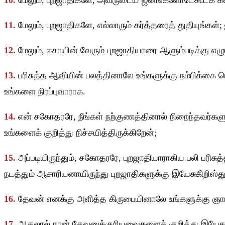
10.
மேலும், புறஜாதிகளே, அவருடைய ஜனங்களோடேகூடக் களிக
11.
மேலும், புறஜாதிகளே, எல்லாரும் கர்த்தரைத் துதியுங்கள்
12.
மேலும், ஈசாயின் வேரும் புறஜாதியாரை ஆளும்படிக்கு எழு
13.
பரிசுத்த ஆவியின் பலத்தினாலே உங்களுக்கு நம்பிக்கை 
உங்களை நிரப்புவாராக.
14.
என் சகோதரரே, நீங்கள் நற்குணத்தினால் நிறைந்தவர்களும
உங்களைக் குறித்து நிச்சயித்திருக்கிறேன்;
15.
அப்படியிருந்தும், சகோதரரே, புறஜாதியாராகிய பலி பரிச
நடத்தும் ஆசாரியனாயிருந்து புறஜாதிகளுக்கு இயேசுகிறிஸ
16.
தேவன் எனக்கு அளித்த கிருபையினாலே உங்களுக்கு ஞாப
17.
ஆதலால் நான் தேவனுக்குரியவைகளைக் குறித்து இயேச