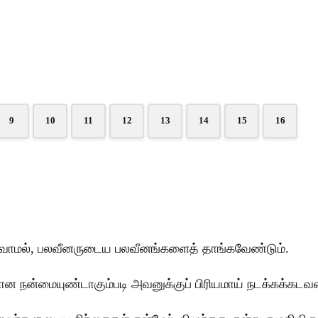
9
10
11
12
13
14
15
16
 நடவாமல், பலவீனருடைய பலவீனங்களைத் தாங்கவேண்டும்.
ான நன்மையுண்டாகும்படி அவனுக்குப் பிரியமாய் நடக்கக்கடவன