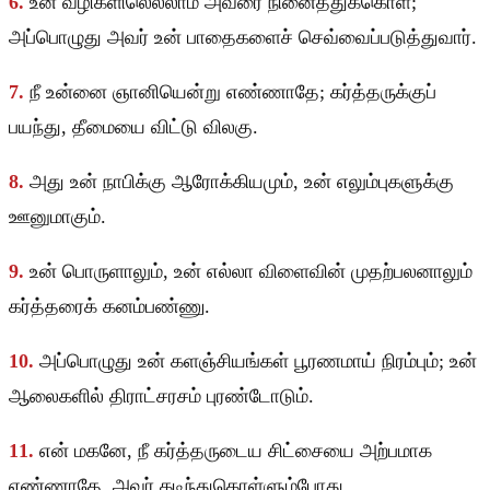
6.
உன் வழிகளிலெல்லாம் அவரை நினைத்துக்கொள்;
அப்பொழுது அவர் உன் பாதைகளைச் செவ்வைப்படுத்துவார்.
7.
நீ உன்னை ஞானியென்று எண்ணாதே; கர்த்தருக்குப்
பயந்து, தீமையை விட்டு விலகு.
8.
அது உன் நாபிக்கு ஆரோக்கியமும், உன் எலும்புகளுக்கு
ஊனுமாகும்.
9.
உன் பொருளாலும், உன் எல்லா விளைவின் முதற்பலனாலும்
கர்த்தரைக் கனம்பண்ணு.
10.
அப்பொழுது உன் களஞ்சியங்கள் பூரணமாய் நிரம்பும்; உன்
ஆலைகளில் திராட்சரசம் புரண்டோடும்.
11.
என் மகனே, நீ கர்த்தருடைய சிட்சையை அற்பமாக
எண்ணாதே, அவர் கடிந்துகொள்ளும்போது