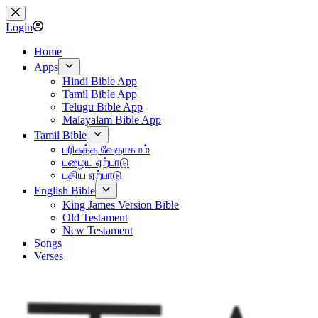
Skip
to
Login
content
Home
Apps
Hindi Bible App
Tamil Bible App
Telugu Bible App
Malayalam Bible App
Tamil Bible
பரிசுத்த வேதாகமம்
பழைய ஏற்பாடு
புதிய ஏற்பாடு
English Bible
King James Version Bible
Old Testament
New Testament
Songs
Verses