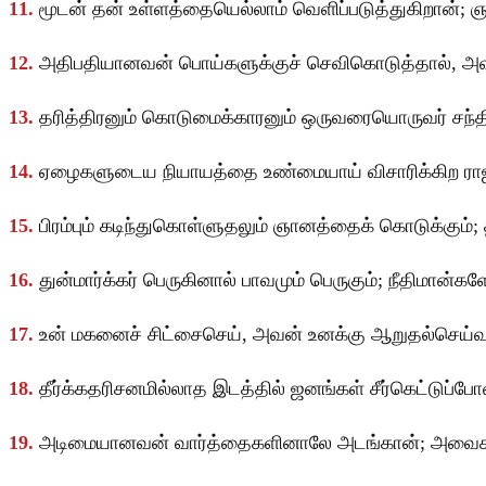
11.
மூடன் தன் உள்ளத்தையெல்லாம் வெளிப்படுத்துகிறான்; 
12.
அதிபதியானவன் பொய்களுக்குச் செவிகொடுத்தால், அவன்
13.
தரித்திரனும் கொடுமைக்காரனும் ஒருவரையொருவர் சந்திக
14.
ஏழைகளுடைய நியாயத்தை உண்மையாய் விசாரிக்கிற ராஜாவி
15.
பிரம்பும் கடிந்துகொள்ளுதலும் ஞானத்தைக் கொடுக்கும்
16.
துன்மார்க்கர் பெருகினால் பாவமும் பெருகும்; நீதிமான
17.
உன் மகனைச் சிட்சைசெய், அவன் உனக்கு ஆறுதல்செய்வா
18.
தீர்க்கதரிசனமில்லாத இடத்தில் ஜனங்கள் சீர்கெட்டுப்
19.
அடிமையானவன் வார்த்தைகளினாலே அடங்கான்; அவைகள