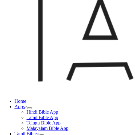
Home
Apps
Hindi Bible App
Tamil Bible App
Telugu Bible App
Malayalam Bible App
Tamil Bible