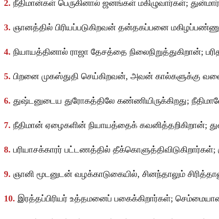
2.
நீதிமான்கள் பெருகினால் ஜனங்கள் மகிழுவார்கள்; துன்மா
3.
ஞானத்தில் பிரியப்படுகிறவன் தன்தகப்பனை மகிழப்பண
4.
நியாயத்தினால் ராஜா தேசத்தை நிலைநிறுத்துகிறான்; பர
5.
பிறனை முகஸ்துதி செய்கிறவன், அவன் கால்களுக்கு வலை
6.
துஷ்டனுடைய துரோகத்திலே கண்ணியிருக்கிறது; நீதிமான
7.
நீதிமான் ஏழைகளின் நியாயத்தைக் கவனித்தறிகிறான்; த
8.
பரியாசக்காரர் பட்டணத்தில் தீக்கொளுத்திவிடுகிறார்கள
9.
ஞானி மூடனுடன் வழக்காடுகையில், சினந்தாலும் சிரித்த
10.
இரத்தப்பிரியர் உத்தமனைப் பகைக்கிறார்கள்; செம்மை