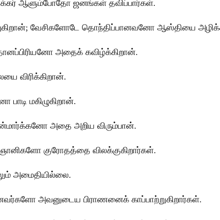
ர்க்கர் ஆளும்போதோ ஜனங்கள் தவிப்பார்கள்.
்ணுகிறான்; வேசிகளோடே தொந்திப்பானவனோ ஆஸ்தியை அழிக்க
ிதானப்பிரியனோ அதைக் கவிழ்க்கிறான்.
யை விரிக்கிறான்.
ோ பாடி மகிழுகிறான்.
ுன்மார்க்கனோ அதை அறிய விரும்பான்.
்; ஞானிகளோ குரோதத்தை விலக்குகிறார்கள்.
ாலும் அமைதியில்லை.
யானவர்களோ அவனுடைய பிராணனைக் காப்பாற்றுகிறார்கள்.