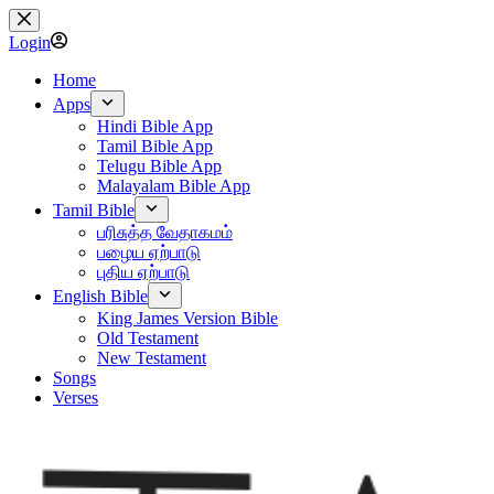
Skip
to
Login
content
Home
Apps
Hindi Bible App
Tamil Bible App
Telugu Bible App
Malayalam Bible App
Tamil Bible
பரிசுத்த வேதாகமம்
பழைய ஏற்பாடு
புதிய ஏற்பாடு
English Bible
King James Version Bible
Old Testament
New Testament
Songs
Verses