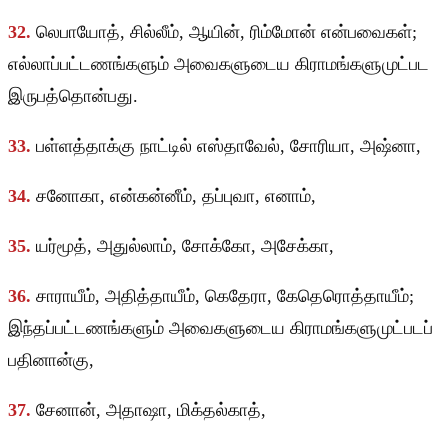
32.
லெபாயோத், சில்லீம், ஆயின், ரிம்மோன் என்பவைகள்;
எல்லாப்பட்டணங்களும் அவைகளுடைய கிராமங்களுமுட்பட
இருபத்தொன்பது.
33.
பள்ளத்தாக்கு நாட்டில் எஸ்தாவேல், சோரியா, அஷ்னா,
34.
சனோகா, என்கன்னீம், தப்புவா, எனாம்,
35.
யர்மூத், அதுல்லாம், சோக்கோ, அசேக்கா,
36.
சாராயீம், அதித்தாயீம், கெதேரா, கேதெரொத்தாயீம்;
இந்தப்பட்டணங்களும் அவைகளுடைய கிராமங்களுமுட்படப்
பதினான்கு,
37.
சேனான், அதாஷா, மிக்தல்காத்,