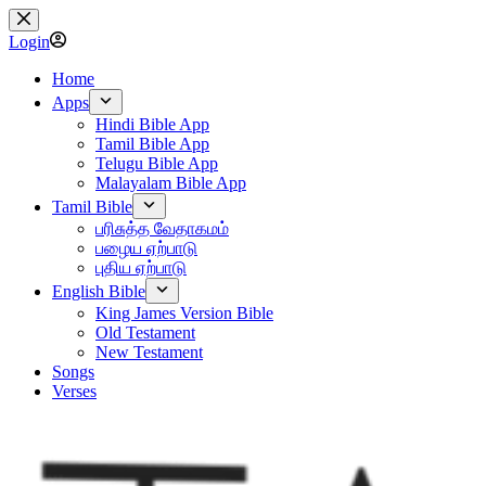
Skip
to
Login
content
Home
Apps
Hindi Bible App
Tamil Bible App
Telugu Bible App
Malayalam Bible App
Tamil Bible
பரிசுத்த வேதாகமம்
பழைய ஏற்பாடு
புதிய ஏற்பாடு
English Bible
King James Version Bible
Old Testament
New Testament
Songs
Verses