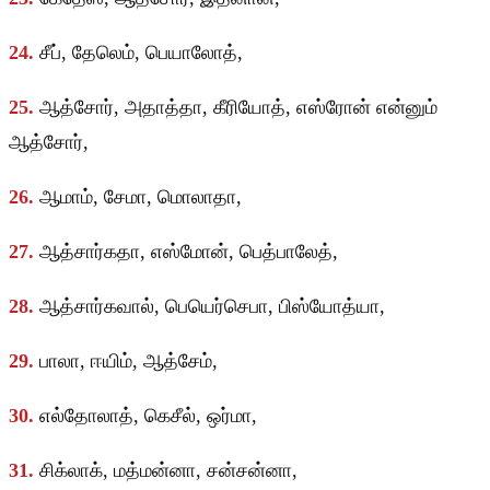
24.
சீப், தேலெம், பெயாலோத்,
25.
ஆத்சோர், அதாத்தா, கீரியோத், எஸ்ரோன் என்னும்
ஆத்சோர்,
26.
ஆமாம், சேமா, மொலாதா,
27.
ஆத்சார்கதா, எஸ்மோன், பெத்பாலேத்,
28.
ஆத்சார்கவால், பெயெர்செபா, பிஸ்யோத்யா,
29.
பாலா, ஈயிம், ஆத்சேம்,
30.
எல்தோலாத், கெசீல், ஒர்மா,
31.
சிக்லாக், மத்மன்னா, சன்சன்னா,