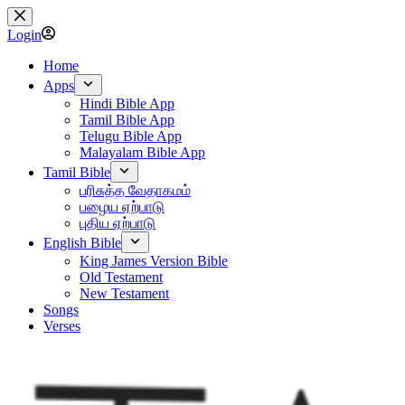
Skip
to
Login
content
Home
Apps
Hindi Bible App
Tamil Bible App
Telugu Bible App
Malayalam Bible App
Tamil Bible
பரிசுத்த வேதாகமம்
பழைய ஏற்பாடு
புதிய ஏற்பாடு
English Bible
King James Version Bible
Old Testament
New Testament
Songs
Verses