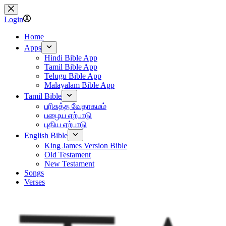
Skip
to
Login
content
Home
Apps
Hindi Bible App
Tamil Bible App
Telugu Bible App
Malayalam Bible App
Tamil Bible
பரிசுத்த வேதாகமம்
பழைய ஏற்பாடு
புதிய ஏற்பாடு
English Bible
King James Version Bible
Old Testament
New Testament
Songs
Verses