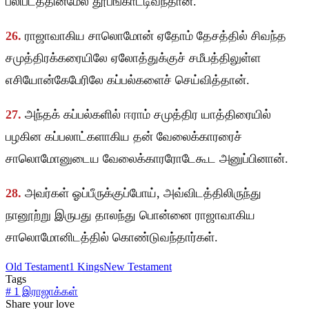
பலிபீடத்தின்மேல் தூபங்காட்டிவந்தான்.
26.
ராஜாவாகிய சாலொமோன் ஏதோம் தேசத்தில் சிவந்த
சமுத்திரக்கரையிலே ஏலோத்துக்குச் சமீபத்திலுள்ள
எசியோன்கேபேரிலே கப்பல்களைச் செய்வித்தான்.
27.
அந்தக் கப்பல்களில் ஈராம் சமுத்திர யாத்திரையில்
பழகின கப்பலாட்களாகிய தன் வேலைக்காரரைச்
சாலொமோனுடைய வேலைக்காரரோடேகூட அனுப்பினான்.
28.
அவர்கள் ஓப்பீருக்குப்போய், அவ்விடத்திலிருந்து
நானூற்று இருபது தாலந்து பொன்னை ராஜாவாகிய
சாலொமோனிடத்தில் கொண்டுவந்தார்கள்.
Old Testament
1 Kings
New Testament
Tags
#
1 இராஜாக்கள்
Share your love