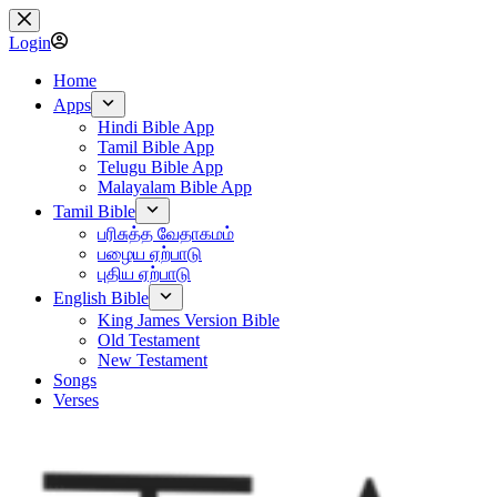
Skip
to
Login
content
Home
Apps
Hindi Bible App
Tamil Bible App
Telugu Bible App
Malayalam Bible App
Tamil Bible
பரிசுத்த வேதாகமம்
பழைய ஏற்பாடு
புதிய ஏற்பாடு
English Bible
King James Version Bible
Old Testament
New Testament
Songs
Verses