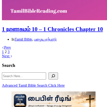
1 நாளாகமம் 10 – 1 Chronicles Chapter 10
In
Tamil Bible
,
பழைய ஏற்பாடு
Prev
1
2
3
Next
Search
Search
Advanced Tamil Bible Search Click Here