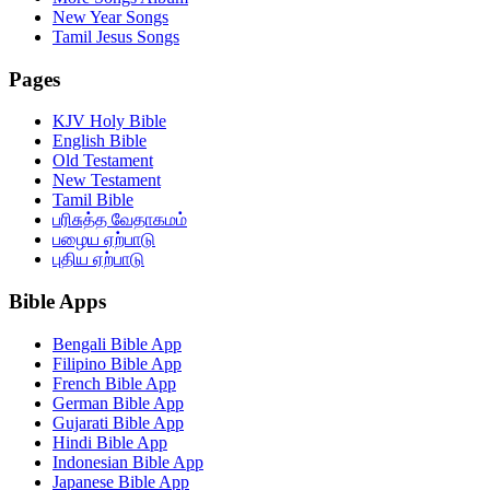
New Year Songs
Tamil Jesus Songs
Pages
KJV Holy Bible
English Bible
Old Testament
New Testament
Tamil Bible
பரிசுத்த வேதாகமம்
பழைய ஏற்பாடு
புதிய ஏற்பாடு
Bible Apps
Bengali Bible App
Filipino Bible App
French Bible App
German Bible App
Gujarati Bible App
Hindi Bible App
Indonesian Bible App
Japanese Bible App