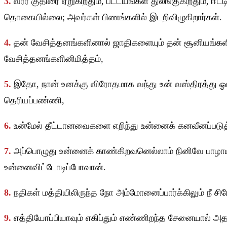
3.
வீரர் குதிரை ஏறுகிறதும், பட்டயங்கள் துலங்குகிறதும், ஈ
தொகையில்லை; அவர்கள் பிணங்களில் இடறிவிழுகிறார்கள்.
4.
தன் வேசித்தனங்களினால் ஜாதிகளையும் தன் சூனியங்களின
வேசித்தனங்களினிமித்தம்,
5.
இதோ, நான் உனக்கு விரோதமாக வந்து உன் வஸ்திரத்து ஓரங
தெரியப்பண்ணி,
6.
உன்மேல் தீட்டானவைகளை எறிந்து உன்னைக் கனவீனப்படுத்
7.
அப்பொழுது உன்னைக் காண்கிறவனெல்லாம் நினிவே பாழாய்ப
உன்னைவிட்டோடிப்போவான்.
8.
நதிகள் மத்தியிலிருந்த நோ அம்மோனைப்பார்க்கிலும் நீ சி
9.
எத்தியோப்பியாவும் எகிப்தும் எண்ணிறந்த சேனையால் அதற்