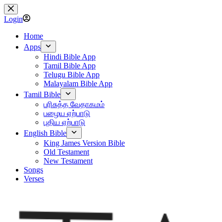
Skip
to
Login
content
Home
Apps
Hindi Bible App
Tamil Bible App
Telugu Bible App
Malayalam Bible App
Tamil Bible
பரிசுத்த வேதாகமம்
பழைய ஏற்பாடு
புதிய ஏற்பாடு
English Bible
King James Version Bible
Old Testament
New Testament
Songs
Verses