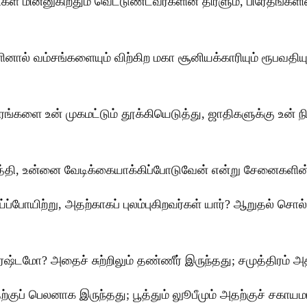
ட்டிகள் மின்னுகிறதும் வெட்டுண்டவர்களின் திரளும், பிரேதங்க
ால் வம்சங்களையும் விற்கிற மகா சூனியக்காரியும் ரூபவதி
்களை உன் முகமட்டும் தூக்கியெடுத்து, ஜாதிகளுக்கு உன் ந
தி, உன்னை வேடிக்கையாக்கிப்போடுவேன் என்று சேனைகளின் க
்போயிற்று, அதற்காகப் புலம்புகிறவர்கள் யார்? ஆறுதல் ச
ரேஷ்டமோ? அதைச் சுற்றிலும் தண்ணீர் இருந்தது; சமுத்திரம் அ
குப் பெலனாக இருந்தது; பூத்தும் லுூபீமும் அதற்குச் சகாயமா