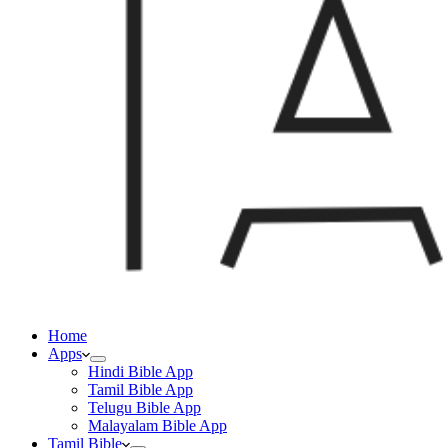
Home
Apps
Hindi Bible App
Tamil Bible App
Telugu Bible App
Malayalam Bible App
Tamil Bible