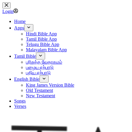
Skip
to
Login
content
Home
Apps
Hindi Bible App
Tamil Bible App
Telugu Bible App
Malayalam Bible App
Tamil Bible
பரிசுத்த வேதாகமம்
பழைய ஏற்பாடு
புதிய ஏற்பாடு
English Bible
King James Version Bible
Old Testament
New Testament
Songs
Verses