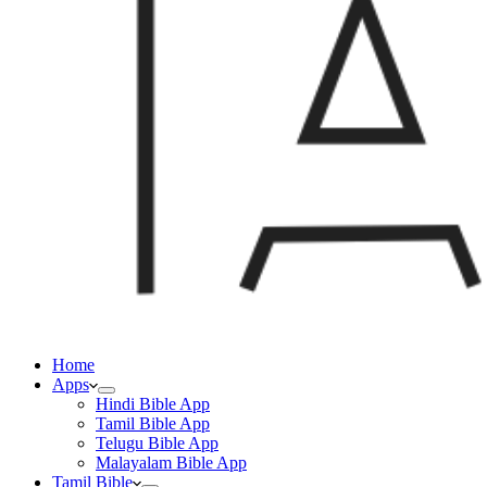
Home
Apps
Hindi Bible App
Tamil Bible App
Telugu Bible App
Malayalam Bible App
Tamil Bible