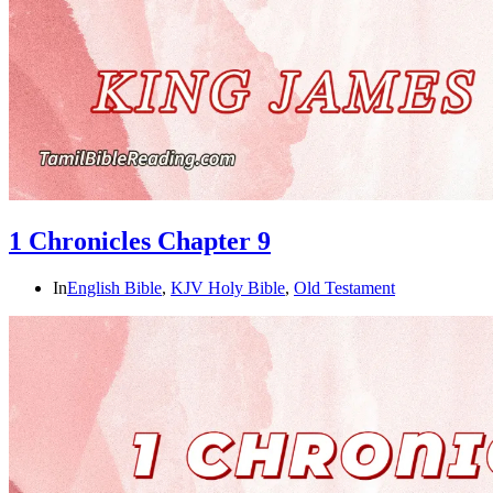
1 Chronicles Chapter 9
In
English Bible
,
KJV Holy Bible
,
Old Testament