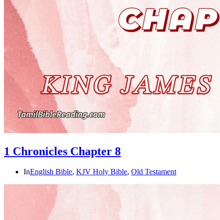
1 Chronicles Chapter 8
In
English Bible
,
KJV Holy Bible
,
Old Testament