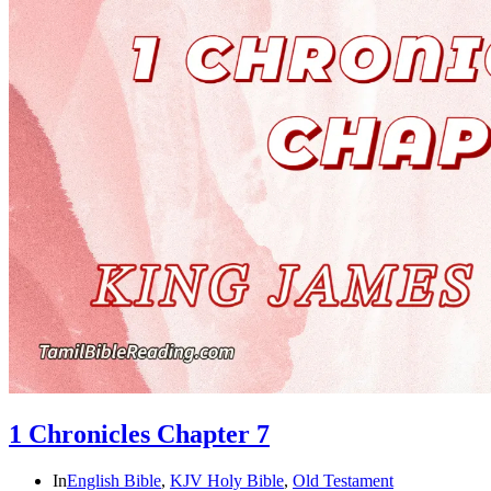
1 Chronicles Chapter 7
In
English Bible
,
KJV Holy Bible
,
Old Testament