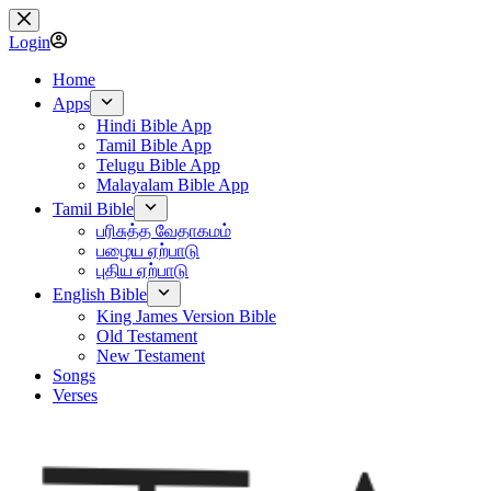
Skip
to
Login
content
Home
Apps
Hindi Bible App
Tamil Bible App
Telugu Bible App
Malayalam Bible App
Tamil Bible
பரிசுத்த வேதாகமம்
பழைய ஏற்பாடு
புதிய ஏற்பாடு
English Bible
King James Version Bible
Old Testament
New Testament
Songs
Verses