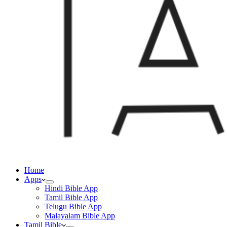
Home
Apps
Hindi Bible App
Tamil Bible App
Telugu Bible App
Malayalam Bible App
Tamil Bible