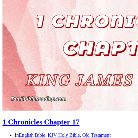
1 Chronicles Chapter 17
In
English Bible
,
KJV Holy Bible
,
Old Testament