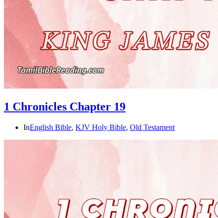
1 Chronicles Chapter 19
In
English Bible
,
KJV Holy Bible
,
Old Testament