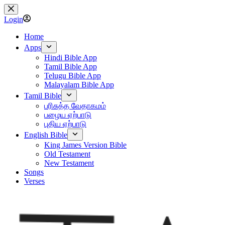
Skip
to
Login
content
Home
Apps
Hindi Bible App
Tamil Bible App
Telugu Bible App
Malayalam Bible App
Tamil Bible
பரிசுத்த வேதாகமம்
பழைய ஏற்பாடு
புதிய ஏற்பாடு
English Bible
King James Version Bible
Old Testament
New Testament
Songs
Verses