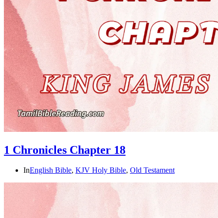
1 Chronicles Chapter 18
In
English Bible
,
KJV Holy Bible
,
Old Testament