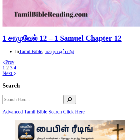
1 சாமுவேல் 12 – 1 Samuel Chapter 12
In
Tamil Bible
,
பழைய ஏற்பாடு
Prev
1
2
3
4
Next
Search
Search
Advanced Tamil Bible Search Click Here