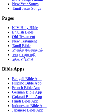
New Year Songs
Tamil Jesus Songs
Pages
KJV Holy Bible
English Bible
Old Testament
New Testament
Tamil Bible
பரிசுத்த வேதாகமம்
பழைய ஏற்பாடு
புதிய ஏற்பாடு
Bible Apps
Bengali Bible App
Filipino Bible App
French Bible App
German Bible App
Gujarati Bible App
Hindi Bible App
Indonesian Bible App
Japanese Bible App