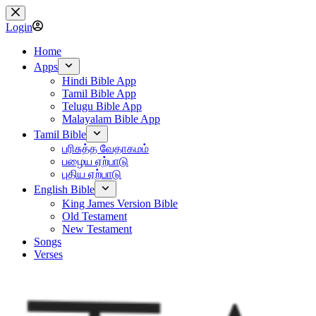
Skip
to
Login
content
Home
Apps
Hindi Bible App
Tamil Bible App
Telugu Bible App
Malayalam Bible App
Tamil Bible
பரிசுத்த வேதாகமம்
பழைய ஏற்பாடு
புதிய ஏற்பாடு
English Bible
King James Version Bible
Old Testament
New Testament
Songs
Verses