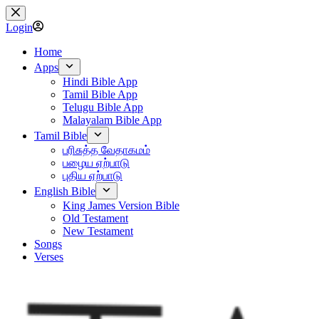
Skip
to
Login
content
Home
Apps
Hindi Bible App
Tamil Bible App
Telugu Bible App
Malayalam Bible App
Tamil Bible
பரிசுத்த வேதாகமம்
பழைய ஏற்பாடு
புதிய ஏற்பாடு
English Bible
King James Version Bible
Old Testament
New Testament
Songs
Verses