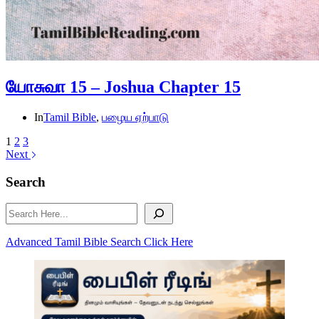
யோசுவா 15 – Joshua Chapter 15
In
Tamil Bible
,
பழைய ஏற்பாடு
1
2
3
Next
Search
Search
Advanced Tamil Bible Search Click Here