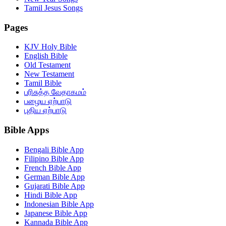
Tamil Jesus Songs
Pages
KJV Holy Bible
English Bible
Old Testament
New Testament
Tamil Bible
பரிசுத்த வேதாகமம்
பழைய ஏற்பாடு
புதிய ஏற்பாடு
Bible Apps
Bengali Bible App
Filipino Bible App
French Bible App
German Bible App
Gujarati Bible App
Hindi Bible App
Indonesian Bible App
Japanese Bible App
Kannada Bible App