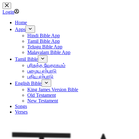
Skip
to
Login
content
Home
Apps
Hindi Bible App
Tamil Bible App
Telugu Bible App
Malayalam Bible App
Tamil Bible
பரிசுத்த வேதாகமம்
பழைய ஏற்பாடு
புதிய ஏற்பாடு
English Bible
King James Version Bible
Old Testament
New Testament
Songs
Verses