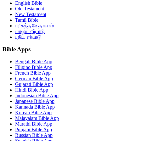
English Bible
Old Testament
New Testament
Tamil Bible
பரிசுத்த வேதாகமம்
பழைய ஏற்பாடு
புதிய ஏற்பாடு
Bible Apps
Bengali Bible App
Filipino Bible App
French Bible App
German Bible App
Gujarati Bible App
Hindi Bible App
Indonesian Bible App
Japanese Bible App
Kannada Bible App
Korean Bible App
Malayalam Bible App
Marathi Bible App
Punjabi Bible App
Russian Bible App
Spanish Bible App