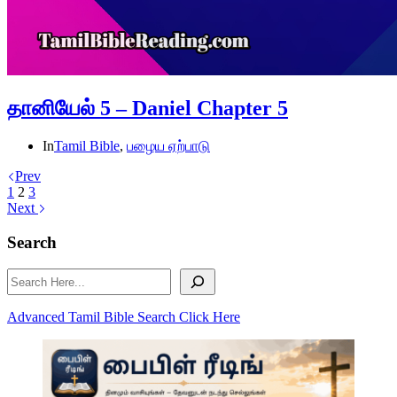
தானியேல் 5 – Daniel Chapter 5
In
Tamil Bible
,
பழைய ஏற்பாடு
Prev
1
2
3
Next
Search
Search
Advanced Tamil Bible Search Click Here