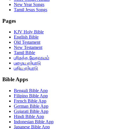
New Year Songs
Tamil Jesus Songs
Pages
KJV Holy Bible
English Bible
Old Testament
New Testament
Tamil Bible
பரிசுத்த வேதாகமம்
பழைய ஏற்பாடு
புதிய ஏற்பாடு
Bible Apps
Bengali Bible App
Filipino Bible App
French Bible App
German Bible App
Gujarati Bible App
Hindi Bible App
Indonesian Bible App
Japanese Bible App