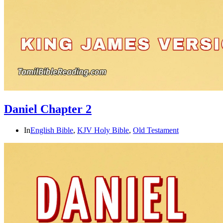
Daniel Chapter 2
In
English Bible
,
KJV Holy Bible
,
Old Testament