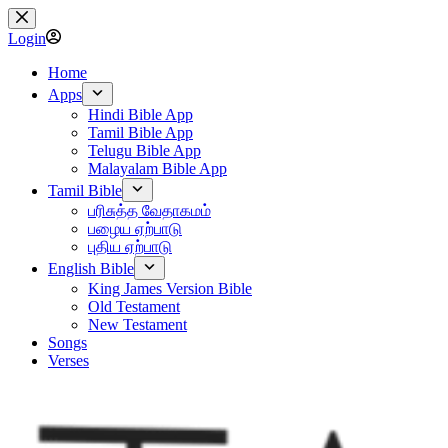
Skip
to
Login
content
Home
Apps
Hindi Bible App
Tamil Bible App
Telugu Bible App
Malayalam Bible App
Tamil Bible
பரிசுத்த வேதாகமம்
பழைய ஏற்பாடு
புதிய ஏற்பாடு
English Bible
King James Version Bible
Old Testament
New Testament
Songs
Verses