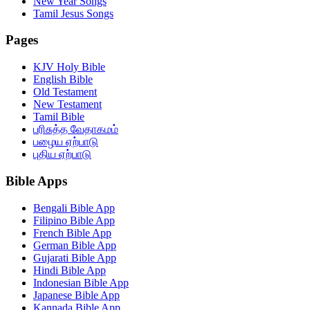
New Year Songs
Tamil Jesus Songs
Pages
KJV Holy Bible
English Bible
Old Testament
New Testament
Tamil Bible
பரிசுத்த வேதாகமம்
பழைய ஏற்பாடு
புதிய ஏற்பாடு
Bible Apps
Bengali Bible App
Filipino Bible App
French Bible App
German Bible App
Gujarati Bible App
Hindi Bible App
Indonesian Bible App
Japanese Bible App
Kannada Bible App