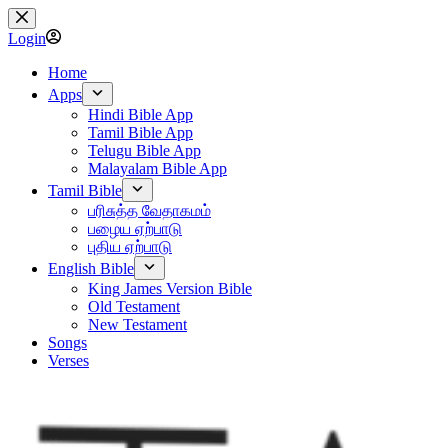
Skip
to
Login
content
Home
Apps
Hindi Bible App
Tamil Bible App
Telugu Bible App
Malayalam Bible App
Tamil Bible
பரிசுத்த வேதாகமம்
பழைய ஏற்பாடு
புதிய ஏற்பாடு
English Bible
King James Version Bible
Old Testament
New Testament
Songs
Verses