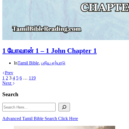
1 யோவான் 1 – 1 John Chapter 1
In
Tamil Bible
,
புதிய ஏற்பாடு
Prev
1
2
3
4
5
6
…
119
Next
Search
Search
Advanced Tamil Bible Search Click Here