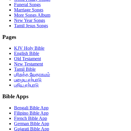
Funeral Songs
Marriage Songs
More Songs Album
New Year Songs
Tamil Jesus Songs
Pages
KJV Holy Bible
English Bible
Old Testament
New Testament
Tamil Bible
பரிசுத்த வேதாகமம்
பழைய ஏற்பாடு
புதிய ஏற்பாடு
Bible Apps
Bengali Bible App
Filipino Bible App
French Bible App
German Bible App
Gujarati Bible App