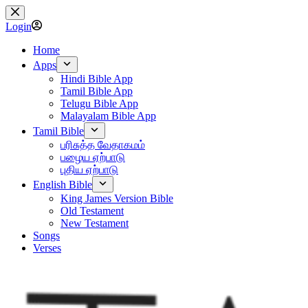
Skip
to
Login
content
Home
Apps
Hindi Bible App
Tamil Bible App
Telugu Bible App
Malayalam Bible App
Tamil Bible
பரிசுத்த வேதாகமம்
பழைய ஏற்பாடு
புதிய ஏற்பாடு
English Bible
King James Version Bible
Old Testament
New Testament
Songs
Verses