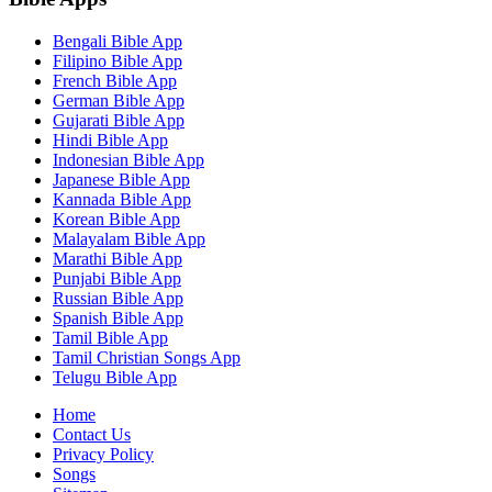
Bengali Bible App
Filipino Bible App
French Bible App
German Bible App
Gujarati Bible App
Hindi Bible App
Indonesian Bible App
Japanese Bible App
Kannada Bible App
Korean Bible App
Malayalam Bible App
Marathi Bible App
Punjabi Bible App
Russian Bible App
Spanish Bible App
Tamil Bible App
Tamil Christian Songs App
Telugu Bible App
Home
Contact Us
Privacy Policy
Songs