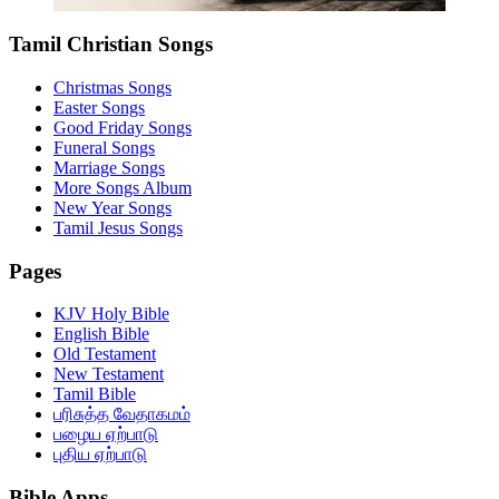
Tamil Christian Songs
Christmas Songs
Easter Songs
Good Friday Songs
Funeral Songs
Marriage Songs
More Songs Album
New Year Songs
Tamil Jesus Songs
Pages
KJV Holy Bible
English Bible
Old Testament
New Testament
Tamil Bible
பரிசுத்த வேதாகமம்
பழைய ஏற்பாடு
புதிய ஏற்பாடு
Bible Apps