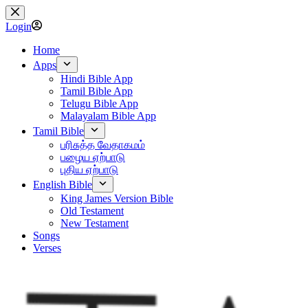
Skip
to
Login
content
Home
Apps
Hindi Bible App
Tamil Bible App
Telugu Bible App
Malayalam Bible App
Tamil Bible
பரிசுத்த வேதாகமம்
பழைய ஏற்பாடு
புதிய ஏற்பாடு
English Bible
King James Version Bible
Old Testament
New Testament
Songs
Verses