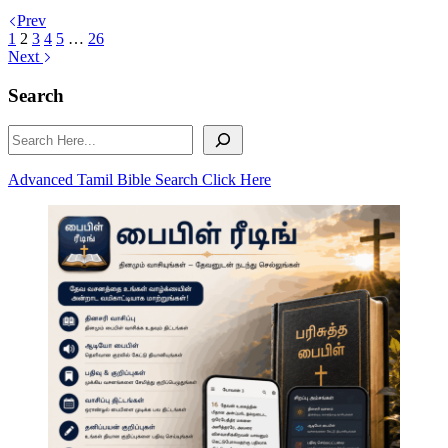
Prev
1
2
3
4
5
…
26
Next
Search
Search
Advanced Tamil Bible Search Click Here