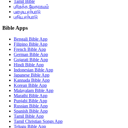
Tamil Bible
பரிசுத்த வேதாகமம்
பழைய ஏற்பாடு
புதிய ஏற்பாடு
Bible Apps
Bengali Bible App
Filipino Bible App
French Bible App
German Bible App
Gujarati Bible App
Hindi Bible App
Indonesian Bible App
Japanese Bible App
Kannada Bible App
Korean Bible App
Malayalam Bible App
Marathi Bible App
Punjabi Bible App
Russian Bible App
Spanish Bible App
Tamil Bible App
Tamil Christian Songs App
Telugu Bible App