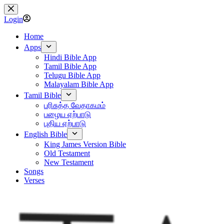
Skip
to
Login
content
Home
Apps
Hindi Bible App
Tamil Bible App
Telugu Bible App
Malayalam Bible App
Tamil Bible
பரிசுத்த வேதாகமம்
பழைய ஏற்பாடு
புதிய ஏற்பாடு
English Bible
King James Version Bible
Old Testament
New Testament
Songs
Verses