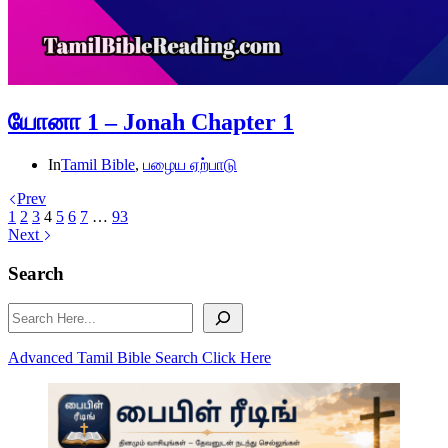
யோனா 1 – Jonah Chapter 1
In
Tamil Bible
,
பழைய ஏற்பாடு
Prev
1
2
3
4
5
6
7
…
93
Next
Search
Search
Advanced Tamil Bible Search Click Here