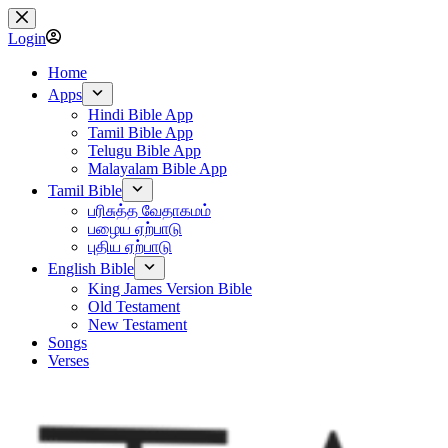
Skip
to
Login
content
Home
Apps
Hindi Bible App
Tamil Bible App
Telugu Bible App
Malayalam Bible App
Tamil Bible
பரிசுத்த வேதாகமம்
பழைய ஏற்பாடு
புதிய ஏற்பாடு
English Bible
King James Version Bible
Old Testament
New Testament
Songs
Verses