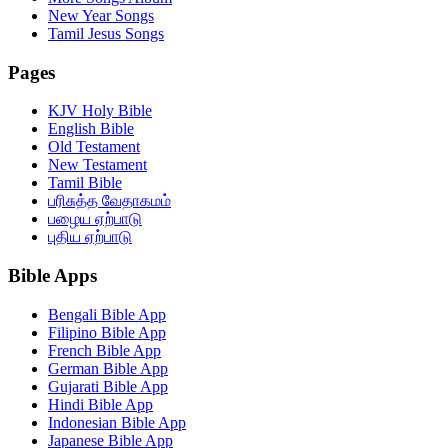
New Year Songs
Tamil Jesus Songs
Pages
KJV Holy Bible
English Bible
Old Testament
New Testament
Tamil Bible
பரிசுத்த வேதாகமம்
பழைய ஏற்பாடு
புதிய ஏற்பாடு
Bible Apps
Bengali Bible App
Filipino Bible App
French Bible App
German Bible App
Gujarati Bible App
Hindi Bible App
Indonesian Bible App
Japanese Bible App